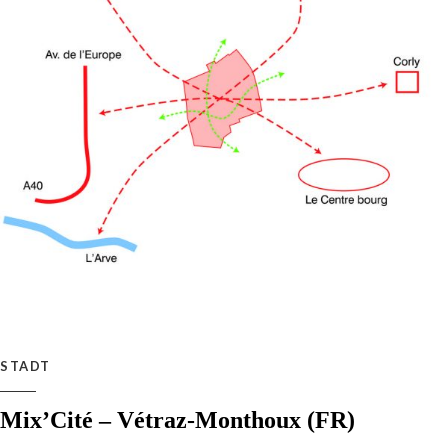
STADT
Mix’Cité – Vétraz-Monthoux (FR)