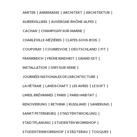
AMITER
ANNEMASSE
ARCHITEKT
ARCHITEKTUR
AUBERVILLIERS
AUVERGNE-RHÔNE-ALPES
CACHAN
CHAMPIGNY-SUR-MARNE
CHARLEVILLE-MÉZIÈRES
CLAYES-SOUS-BOIS
COUPVRAY
COURBEVOIE
DEUTSCHLAND
FIT
FRANKREICH
FRÜHE KINDHEIT
GRAND EST
INSTALLATION
IVRY-SUR-SEINE
JOURNÉES NATIONALES DE L'ARCHITECTURE
LA HÊTRAIE
LANDSCHAFT
LES AVRES
LE SOFT
LIMEIL-BRÉVANNES
PARIS
PARIS HABITAT
RENOVIERUNG
RETHINK
RUSSLAND
SANIERUNG
SANKT PETERSBURG
STADTENTWICKLUNG
STADTPLANUNG
STUDENTEN WORKSHOP
STUDENTENWORKSHOP
STÄDTEBAU
TOUQUES