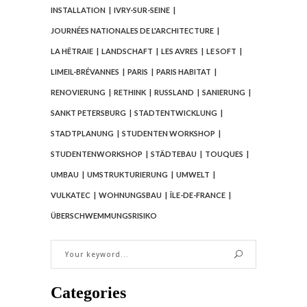
INSTALLATION
IVRY-SUR-SEINE
JOURNÉES NATIONALES DE L'ARCHITECTURE
LA HÊTRAIE
LANDSCHAFT
LES AVRES
LE SOFT
LIMEIL-BRÉVANNES
PARIS
PARIS HABITAT
RENOVIERUNG
RETHINK
RUSSLAND
SANIERUNG
SANKT PETERSBURG
STADTENTWICKLUNG
STADTPLANUNG
STUDENTEN WORKSHOP
STUDENTENWORKSHOP
STÄDTEBAU
TOUQUES
UMBAU
UMSTRUKTURIERUNG
UMWELT
VULKATEC
WOHNUNGSBAU
ÎLE-DE-FRANCE
ÜBERSCHWEMMUNGSRISIKO
Categories