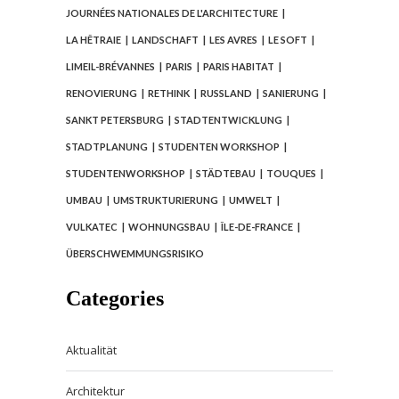
JOURNÉES NATIONALES DE L'ARCHITECTURE
LA HÊTRAIE
LANDSCHAFT
LES AVRES
LE SOFT
LIMEIL-BRÉVANNES
PARIS
PARIS HABITAT
RENOVIERUNG
RETHINK
RUSSLAND
SANIERUNG
SANKT PETERSBURG
STADTENTWICKLUNG
STADTPLANUNG
STUDENTEN WORKSHOP
STUDENTENWORKSHOP
STÄDTEBAU
TOUQUES
UMBAU
UMSTRUKTURIERUNG
UMWELT
VULKATEC
WOHNUNGSBAU
ÎLE-DE-FRANCE
ÜBERSCHWEMMUNGSRISIKO
Categories
Aktualität
Architektur