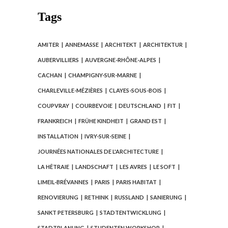
Tags
AMITER
ANNEMASSE
ARCHITEKT
ARCHITEKTUR
AUBERVILLIERS
AUVERGNE-RHÔNE-ALPES
CACHAN
CHAMPIGNY-SUR-MARNE
CHARLEVILLE-MÉZIÈRES
CLAYES-SOUS-BOIS
COUPVRAY
COURBEVOIE
DEUTSCHLAND
FIT
FRANKREICH
FRÜHE KINDHEIT
GRAND EST
INSTALLATION
IVRY-SUR-SEINE
JOURNÉES NATIONALES DE L'ARCHITECTURE
LA HÊTRAIE
LANDSCHAFT
LES AVRES
LE SOFT
LIMEIL-BRÉVANNES
PARIS
PARIS HABITAT
RENOVIERUNG
RETHINK
RUSSLAND
SANIERUNG
SANKT PETERSBURG
STADTENTWICKLUNG
STADTPLANUNG
STUDENTEN WORKSHOP