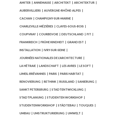
AMITER
ANNEMASSE
ARCHITEKT
ARCHITEKTUR
AUBERVILLIERS
AUVERGNE-RHÔNE-ALPES
CACHAN
CHAMPIGNY-SUR-MARNE
CHARLEVILLE-MÉZIÈRES
CLAYES-SOUS-BOIS
COUPVRAY
COURBEVOIE
DEUTSCHLAND
FIT
FRANKREICH
FRÜHE KINDHEIT
GRAND EST
INSTALLATION
IVRY-SUR-SEINE
JOURNÉES NATIONALES DE L'ARCHITECTURE
LA HÊTRAIE
LANDSCHAFT
LES AVRES
LE SOFT
LIMEIL-BRÉVANNES
PARIS
PARIS HABITAT
RENOVIERUNG
RETHINK
RUSSLAND
SANIERUNG
SANKT PETERSBURG
STADTENTWICKLUNG
STADTPLANUNG
STUDENTEN WORKSHOP
STUDENTENWORKSHOP
STÄDTEBAU
TOUQUES
UMBAU
UMSTRUKTURIERUNG
UMWELT