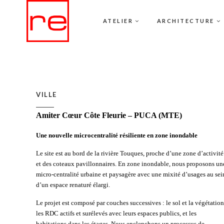
ATELIER
ARCHITECTURE
VILLE
Amiter Cœur Côte Fleurie – PUCA (MTE)
Une nouvelle microcentralité résiliente en zone inondable
Le site est au bord de la rivière Touques, proche d’une zone d’activité
et des coteaux pavillonnaires. En zone inondable, nous proposons un
micro-centralité urbaine et paysagère avec une mixité d’usages au sei
d’un espace renaturé élargi.
Le projet est composé par couches successives : le sol et la végétation
les RDC actifs et surélevés avec leurs espaces publics, et les
habitations dans les étages. Nous enclenchons un processus de