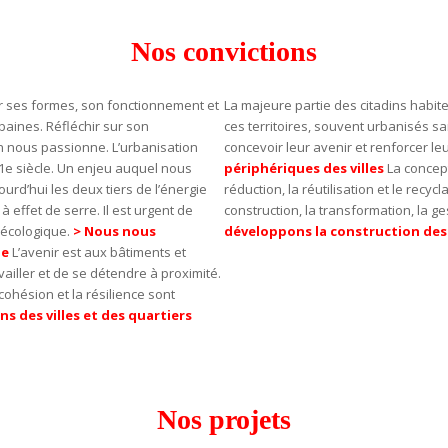
Nos convictions
r ses formes, son fonctionnement et
La majeure partie des citadins habit
baines. Réfléchir sur son
ces territoires, souvent urbanisés san
n nous passionne. L’urbanisation
concevoir leur avenir et renforcer le
1e siècle. Un enjeu auquel nous
périphériques des villes
La concep
rd’hui les deux tiers de l’énergie
réduction, la réutilisation et le recy
effet de serre. Il est urgent de
construction, la transformation, la g
 écologique.
> Nous nous
développons la construction des
ue
L’avenir est aux bâtiments et
availler et de se détendre à proximité.
cohésion et la résilience sont
s des villes et des quartiers
Nos projets