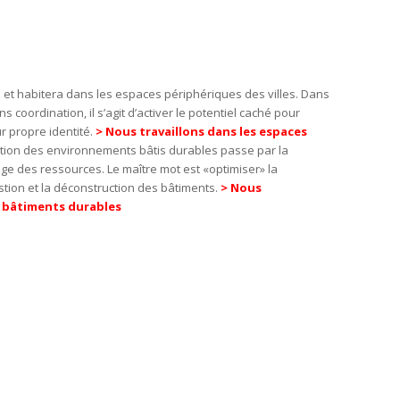
e et habitera dans les espaces périphériques des villes. Dans
s coordination, il s’agit d’activer le potentiel caché pour
ur propre identité.
> Nous travaillons dans les espaces
tion des environnements bâtis durables passe par la
clage des ressources. Le maître mot est «optimiser» la
estion et la déconstruction des bâtiments.
> Nous
 bâtiments durables