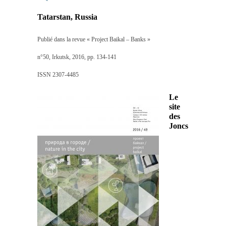
Tatarstan, Russia
Publié dans la revue « Project Baikal – Banks »
n°50, Irkutsk, 2016, pp. 134-141
ISSN 2307-4485
Le
site
des
Joncs