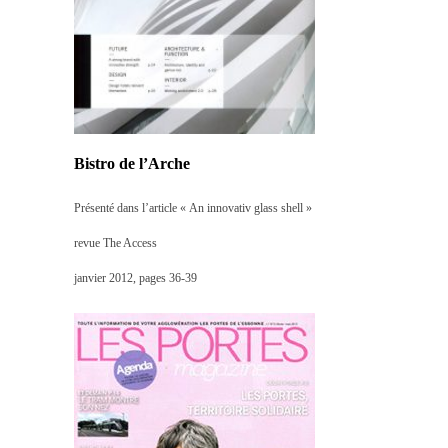
Bistro de l’Arche
Présenté dans l’article « An innovativ glass shell »
revue The Access
janvier 2012, pages 36-39