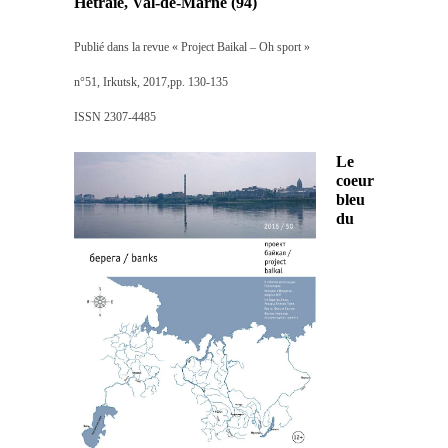
Hêtraie, Val-de-Marne (94)
Publié dans la revue « Project Baikal – Oh sport »
n°51, Irkutsk, 2017,pp. 130-135
ISSN 2307-4485
Le
coeur
bleu
du