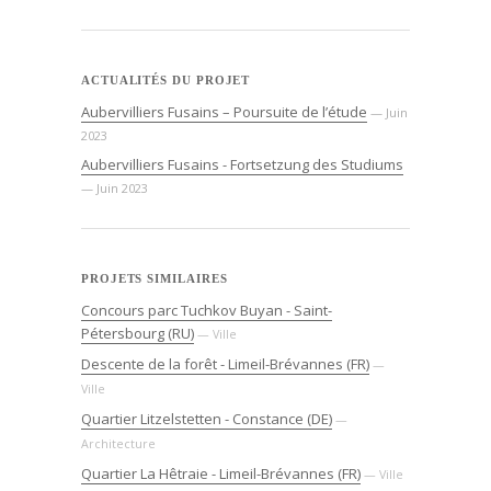
ACTUALITÉS DU PROJET
Aubervilliers Fusains – Poursuite de l’étude
— Juin
2023
Aubervilliers Fusains - Fortsetzung des Studiums
— Juin 2023
PROJETS SIMILAIRES
Concours parc Tuchkov Buyan - Saint-
Pétersbourg (RU)
— Ville
Descente de la forêt - Limeil-Brévannes (FR)
—
Ville
Quartier Litzelstetten - Constance (DE)
—
Architecture
Quartier La Hêtraie - Limeil-Brévannes (FR)
— Ville