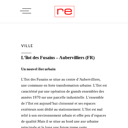
VILLE
L’îlot des Fusains – Aubervilliers (FR)
Un nouvel îlot urbain
L’îlot des Fusains se situe au centre d’Aubervilliers,
une commune en forte transformation urbaine. L’îlot est
caractérisé par une opération de grands ensembles des
années 1970 sur une parcelle industrielle. L’ensemble
de l’îlot est aujourd’hui cloisonné et ses espaces
extérieurs sont dédié au stationnement. L’îlot est mal
relié à son environnement urbain et offre peu d’espaces
de qualité.Mais il se situe au bord une axe urbaine
principale et le long une future trame verte