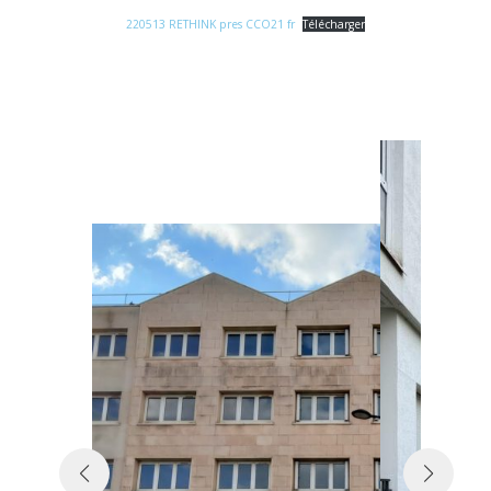
220513 RETHINK pres CCO21 fr
Télécharger