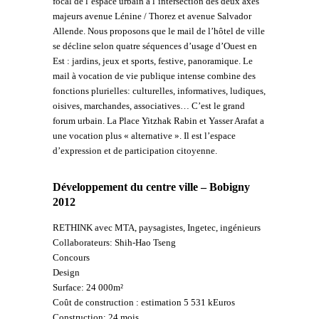
focal de l’espace urbain à l’intersection des deux axes
majeurs avenue Lénine / Thorez et avenue Salvador
Allende. Nous proposons que le mail de l’hôtel de ville
se décline selon quatre séquences d’usage d’Ouest en
Est : jardins, jeux et sports, festive, panoramique. Le
mail à vocation de vie publique intense combine des
fonctions plurielles: culturelles, informatives, ludiques,
oisives, marchandes, associatives… C’est le grand
forum urbain. La Place Yitzhak Rabin et Yasser Arafat a
une vocation plus « alternative ». Il est l’espace
d’expression et de participation citoyenne.
Développement du centre ville – Bobigny
2012
RETHINK avec MTA, paysagistes, Ingetec, ingénieurs
Collaborateurs: Shih-Hao Tseng
Concours
Design
Surface: 24 000m²
Coût de construction : estimation 5 531 kEuros
Construction: 24 mois