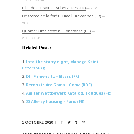
L’îlot des Fusains - Aubervilliers (FR)
— Ville
Descente de la forêt - Limeil-Brévannes (FR)
—
Ville
Quartier Litzelstetten - Constance (DE)
—
Architecture
Related Posts:
Into the starry night, Manege-Saint
Petersburg
DIII Firmensitz – Elsass (FR)
Reconstruire Goma – Goma (RDC)
Amiter Wettbewerb Katalog, Touques (FR)
23 Alleray housing – Paris (FR)
1 OCTOBRE 2020