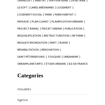
GRAND EST
HABITAT
IVRY-SUR-SEINE
LA HÊTRAIE
LE SOFT
LIMEIL-BRÉVANNES
LOGEMENT
LOGEMENT SOCIAL
PARIS
PARIS HABITAT
PAYSAGE
PLAN CLIMAT
PLANIFICATION URBAINE
PROJECT BAIKAL
PROJET URBAIN
PUBLICATION
REQUALIFICATION
RESTRUCTURATION
RETHINK
RISQUE D'INONDATION
RMIT
RUSSIE
RÉHABILITATION
RÉNOVATION
SAINT-PÉTERSBOURG
TOUQUES
URBANISME
URBANPLANET.INFO
ÉTUDE URBAINE
ÎLE-DE-FRANCE
Categories
Actualités
Agence