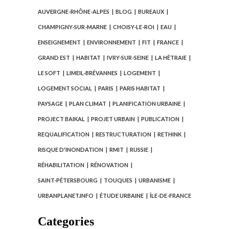
AUVERGNE-RHÔNE-ALPES
BLOG
BUREAUX
CHAMPIGNY-SUR-MARNE
CHOISY-LE-ROI
EAU
ENSEIGNEMENT
ENVIRONNEMENT
FIT
FRANCE
GRAND EST
HABITAT
IVRY-SUR-SEINE
LA HÊTRAIE
LE SOFT
LIMEIL-BRÉVANNES
LOGEMENT
LOGEMENT SOCIAL
PARIS
PARIS HABITAT
PAYSAGE
PLAN CLIMAT
PLANIFICATION URBAINE
PROJECT BAIKAL
PROJET URBAIN
PUBLICATION
REQUALIFICATION
RESTRUCTURATION
RETHINK
RISQUE D'INONDATION
RMIT
RUSSIE
RÉHABILITATION
RÉNOVATION
SAINT-PÉTERSBOURG
TOUQUES
URBANISME
URBANPLANET.INFO
ÉTUDE URBAINE
ÎLE-DE-FRANCE
Categories