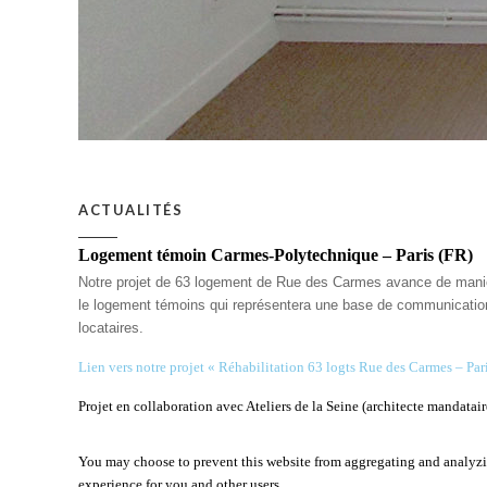
ACTUALITÉS
Logement témoin Carmes-Polytechnique – Paris (FR)
Notre projet de 63 logement de Rue des Carmes avance de maniè
le logement témoins qui représentera une base de communicatio
locataires.
Lien vers notre projet « Réhabilitation 63 logts Rue des Carmes – Par
Projet en collaboration avec Ateliers de la Seine (architecte mandatair
You may choose to prevent this website from aggregating and analyzing
experience for you and other users.