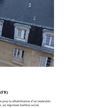
 (FR)
n pour la réhabilitation d’un immeuble
, un important bailleur social.